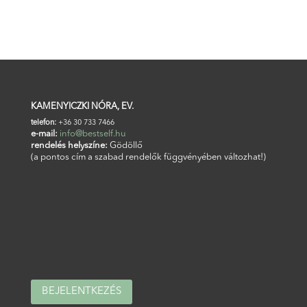
BŐVEBB INFORMÁCIÓT ÉS AJÁNLATOT KÉREK A
SZOLGÁLTATÁSRÓL!
KAMENYICZKI NÓRA, EV.
telefon:
+36 30 733 7466
e-mail:
info@bestself.hu
rendelés helyszíne:
Gödöllő
(a pontos cím a szabad rendelők függvényében változhat!)
BEJELENTKEZÉS