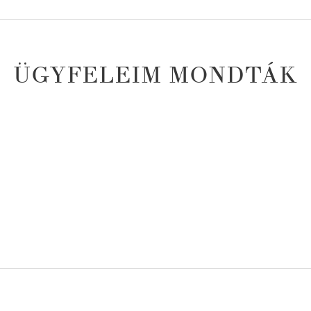
ÜGYFELEIM MONDTÁK
tem igazán rá, hogy mennyi mindenben segí
sajátítottam a segítségeddel, amiknek hál
ismét.”
(pszichológiai tanácsadás visszajelzés)