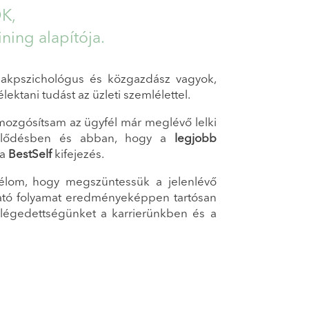
K,
ning alapítója.
zakpszichológus és közgazdász vagyok,
ktani tudást az üzleti szemlélettel.
mozgósítsam az ügyfél már meglévő lelki
 fejlődésben és abban, hogy a
legjobb
 a
BestSelf
kifejezés.
lom, hogy megszüntessük a jelenlévő
ató folyamat eredményeképpen tartósan
 elégedettségünket a karrierünkben és a