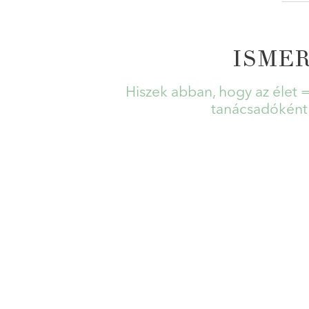
ISME
Hiszek abban, hogy az élet 
tanácsadóként e
MAGÁNSZEMÉLY
A saját személyes fejlődésünkre időt, 