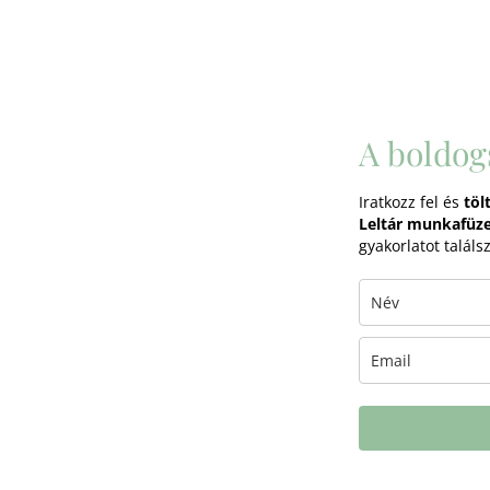
A boldog
Iratkozz fel és
töl
Leltár munkafüze
gyakorlatot találs