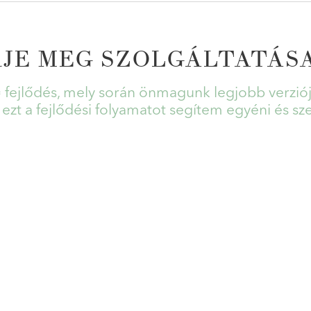
RJE MEG SZOLGÁLTATÁSA
= fejlődés, mely során önmagunk legjobb verziój
zt a fejlődési folyamatot segítem egyéni és sze
EKNEK
Egy vállalat – az egyé
energiát és pénzt szánni