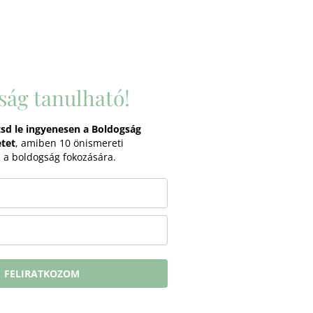
ság tanulható!
tsd le ingyenesen a Boldogság
tet
, amiben 10 önismereti
z a boldogság fokozására.
FELIRATKOZOM