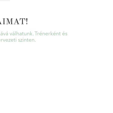
IMAT!
ává válhatunk. Trénerként és
rvezeti szinten.
CÉGEKNEK
nhez hasonlóan – élete során folyamatos