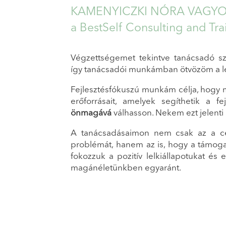
KAMENYICZKI NÓRA VAGYO
a BestSelf Consulting and Trai
Végzettségemet tekintve tanácsadó s
így tanácsadói munkámban ötvözöm a léle
Fejlesztésfókuszú munkám célja, hogy 
erőforrásait, amelyek segíthetik a
önmagává
válhasson. Nekem ezt jelenti
A tanácsadásaimon nem csak az a cé
problémát, hanem az is, hogy a támog
fokozzuk a pozitív lelkiállapotukat és
magánéletünkben egyaránt.